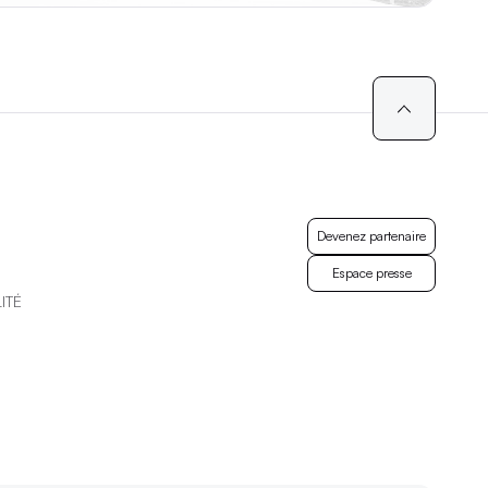
Devenez partenaire
Devenez partenaire
Espace presse
ITÉ
Espace presse