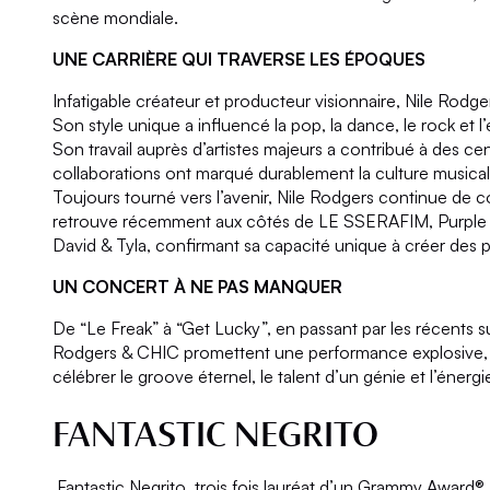
scène mondiale.
UNE CARRIÈRE QUI TRAVERSE LES ÉPOQUES
Infatigable créateur et producteur visionnaire, Nile Rodg
Son style unique a influencé la pop, la dance, le rock et l
Son travail auprès d’artistes majeurs a contribué à des c
collaborations ont marqué durablement la culture musical
Toujours tourné vers l’avenir, Nile Rodgers continue de c
retrouve récemment aux côtés de LE SSERAFIM, Purple
David & Tyla, confirmant sa capacité unique à créer des p
UN CONCERT À NE PAS MANQUER
De “Le Freak” à “Get Lucky”, en passant par les récents su
Rodgers & CHIC promettent une performance explosive, fe
célébrer le groove éternel, le talent d’un génie et l’énerg
FANTASTIC NEGRITO
Fantastic Negrito, trois fois lauréat d’un Grammy Award®️