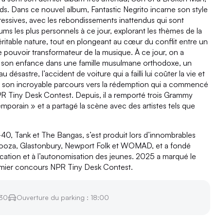
ds. Dans ce nouvel album, Fantastic Negrito incarne son style
xpressives, avec les rebondissements inattendus qui sont
bums les plus personnels à ce jour, explorant les thèmes de la
éritable nature, tout en plongeant au cœur du conflit entre un
 le pouvoir transformateur de la musique. À ce jour, on a
o : son enfance dans une famille musulmane orthodoxe, un
ésastre, l’accident de voiture qui a failli lui coûter la vie et
e son incroyable parcours vers la rédemption qui a commencé
PR Tiny Desk Contest. Depuis, il a remporté trois Grammy
mporain » et a partagé la scène avec des artistes tels que
 E-40, Tank et The Bangas, s’est produit lors d’innombrables
palooza, Glastonbury, Newport Folk et WOMAD, et a fondé
ucation et à l’autonomisation des jeunes. 2025 a marqué le
premier concours NPR Tiny Desk Contest.
:30
Ouverture du parking : 18:00