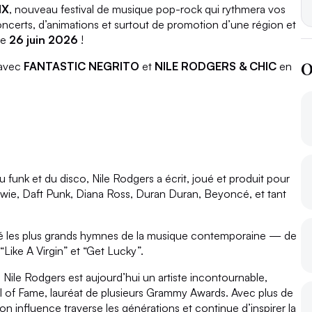
IX
, nouveau festival de musique pop-rock qui rythmera vos
ncerts, d’animations et surtout de promotion d’une région et
le
26 juin 2026
!
O
 avec
FANTASTIC NEGRITO
et
NILE RODGERS & CHIC
en
 funk et du disco, Nile Rodgers a écrit, joué et produit pour
Bowie, Daft Punk, Diana Ross, Duran Duran, Beyoncé, et tant
nné les plus grands hymnes de la musique contemporaine — de
Like A Virgin” et “Get Lucky”.
ile Rodgers est aujourd’hui un artiste incontournable,
l of Fame, lauréat de plusieurs Grammy Awards. Avec plus de
on influence traverse les générations et continue d’inspirer la