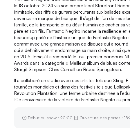
le 18 octobre 2024 via son propre label Storefront Recor
inimitable, des riffs de guitare percutants aux ballades e
devenus sa marque de fabrique. Il s’agit de l’un de ses al
famille, de la tromperie et du désir humain de cacher sa v
père et son fils. Fantastic Negrito incarne la résilience et
beaucoup parlé de l’histoire unique de Fantastic Negrit
contrat avec une grande maison de disques qui a tourné au d
qui a définitivement endommagé sa main droite, ainsi qu
en 2015, lorsqu’il a remporté le tout premier concours N
Awards dans la catégorie « Meilleur album de blues conte
Sturgill Simpson, Chris Cornell ou Bruce Springsteen.
Il a collaboré en studio avec des artistes tels que Sting,
tournées mondiales et dans des festivals tels que Lolla
Revolution Plantation, une ferme urbaine destinée à l’éd
10e anniversaire de la victoire de Fantastic Negrito au 
Début du show : 20:00
Ouverture des portes : 18