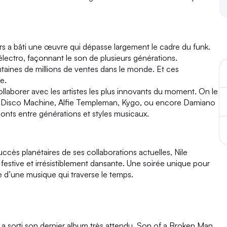
ers a bâti une œuvre qui dépasse largement le cadre du funk.
’électro, façonnant le son de plusieurs générations.
entaines de millions de ventes dans le monde. Et ces
e.
ollaborer avec les artistes les plus innovants du moment. On le
 Disco Machine, Alfie Templeman, Kygo, ou encore Damiano
onts entre générations et styles musicaux.
ccès planétaires de ses collaborations actuelles, Nile
stive et irrésistiblement dansante. Une soirée unique pour
ie d’une musique qui traverse le temps.
, a sorti son dernier album très attendu, Son of a Broken Man,