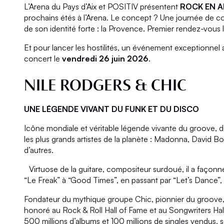
L’Arena du Pays d’Aix et POSITIV présentent
ROCK EN A
prochains étés à l’Arena. Le concept ? Une journée de co
de son identité forte : la Provence. Premier rendez-vous 
Et pour lancer les hostilités, un événement exceptionnel
concert le
vendredi 26 juin 2026
.
NILE RODGERS & CHIC
UNE LÉGENDE VIVANT DU FUNK ET DU DISCO
Icône mondiale et véritable légende vivante du groove, du
les plus grands artistes de la planète : Madonna, David 
d’autres.
Virtuose de la guitare, compositeur surdoué, il a faço
“Le Freak” à “Good Times”, en passant par “Let’s Dance”, “
Fondateur du mythique groupe Chic, pionnier du groove, N
honoré au Rock & Roll Hall of Fame et au Songwriters Hal
500 millions d’albums et 100 millions de singles vendus, s