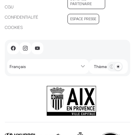
PARTENAIRE
CGU
DEVENEZ
CONFIDENTIALITÉ
PARTENAIRE
ESPACE PRESSE
COOKIES
ESPACE PRESSE
Français
Thème