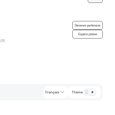
Devenez partenaire
Devenez partenaire
Espace presse
ITÉ
Espace presse
Français
Thème